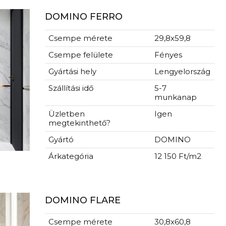
DOMINO FERRO
Csempe mérete
29,8x59,8
Csempe felülete
Fényes
Gyártási hely
Lengyelország
Szállítási idő
5-7
munkanap
Üzletben
Igen
megtekinthető?
Gyártó
DOMINO
Árkategória
12 150 Ft/m2
DOMINO FLARE
Csempe mérete
30,8x60,8