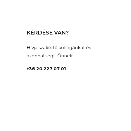
KÉRDÉSE VAN?
Hívja szakértő kollégánkat és
azonnal segít Önnek!
+36 20 227 07 01