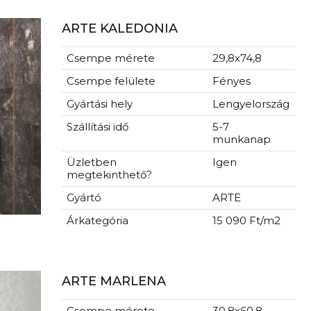
ARTE KALEDONIA
Csempe mérete
29,8x74,8
Csempe felülete
Fényes
Gyártási hely
Lengyelország
Szállítási idő
5-7
munkanap
Üzletben
Igen
megtekinthető?
Gyártó
ARTE
Árkategória
15 090 Ft/m2
ARTE MARLENA
Csempe mérete
30,8x60,8