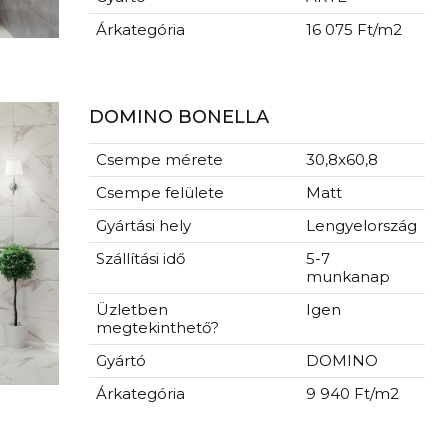
Árkategória
16 075 Ft/m2
DOMINO BONELLA
Csempe mérete
30,8x60,8
Csempe felülete
Matt
Gyártási hely
Lengyelország
Szállítási idő
5-7
munkanap
Üzletben
Igen
megtekinthető?
Gyártó
DOMINO
Árkategória
9 940 Ft/m2