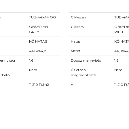
m
TUB-44X44 OG
Cikkszám
TUB-44
OBSYDIAN
Cikknév
OBSYDI
GREY
WHITE
KŐ HATÁS
Hatás
KŐ HAT
44,8x44,8
Méret
44,8x44
ennyiség
1.6
Doboz mennyiség
1.6
Nem
Üzletben
Nem
nthető
megtekinthető
11 210 Ft/m2
Ár
11 210 F