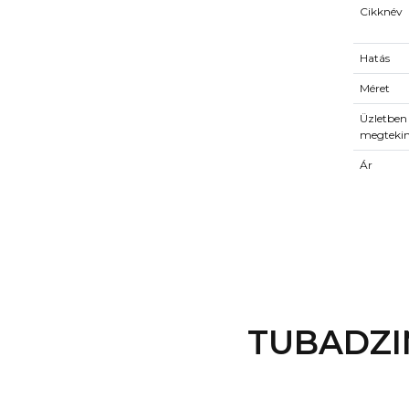
Cikknév
Hatás
Méret
Üzletben
megteki
Ár
TUBADZI