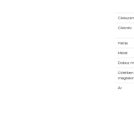
Cikkszá
Cikknév
Hatás
Méret
Doboz m
Üzletben
megteki
Ár