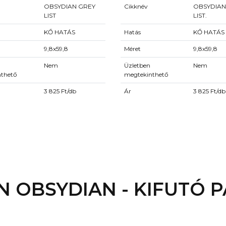
OBSYDIAN GREY
Cikknév
OBSYDIAN
LIST
LIST.
KŐ HATÁS
Hatás
KŐ HATÁS
9,8x59,8
Méret
9,8x59,8
Nem
Üzletben
Nem
nthető
megtekinthető
3 825 Ft/db
Ár
3 825 Ft/db
N OBSYDIAN - KIFUTÓ 