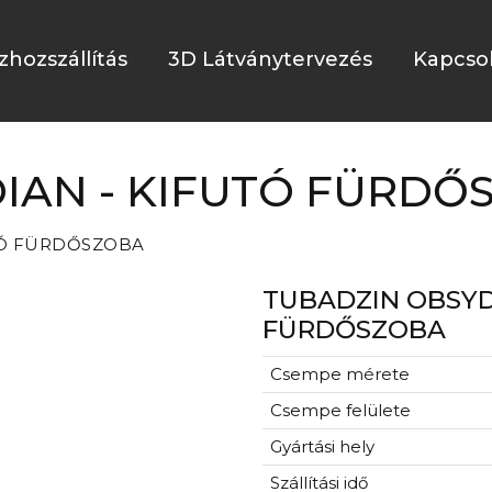
zhozszállítás
3D Látványtervezés
Kapcso
IAN - KIFUTÓ FÜRDŐ
TÓ FÜRDŐSZOBA
TUBADZIN OBSYD
FÜRDŐSZOBA
Csempe mérete
Csempe felülete
Gyártási hely
Szállítási idő