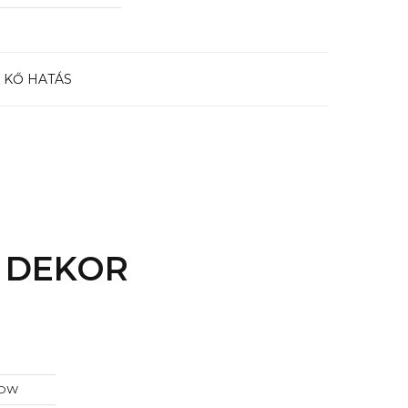
,
KŐ HATÁS
Ó DEKOR
 OW