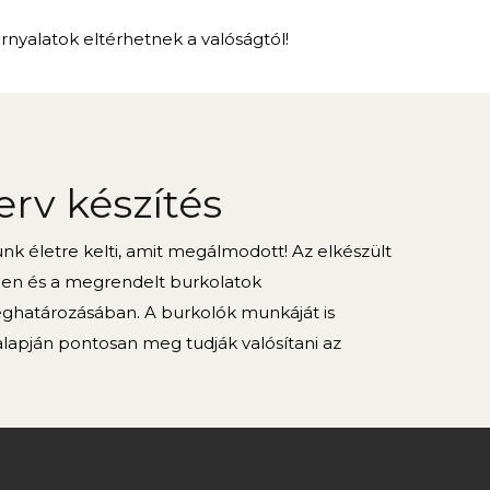
árnyalatok eltérhetnek a valóságtól!
erv készítés
k életre kelti, amit megálmodott! Az elkészült
ben és a megrendelt burkolatok
határozásában. A burkolók munkáját is
alapján pontosan meg tudják valósítani az