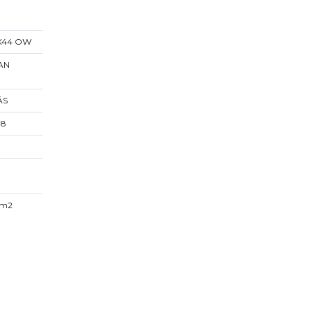
X44 OW
AN
ÁS
,8
t/m2