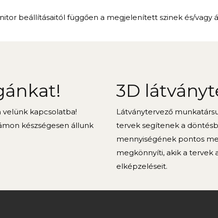
itor beállításaitól függően a megjelenített szinek és/vagy 
gánkat!
3D látványt
n velünk kapcsolatba!
Látványtervező munkatársun
ámon készségesen állunk
tervek segítenek a döntés
mennyiségének pontos meg
megkönnyíti, akik a tervek 
elképzeléseit.