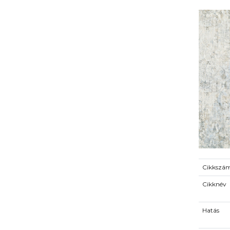
Cikkszá
Cikknév
Hatás