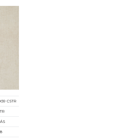
X59 CSTR
TR
TÁS
,8