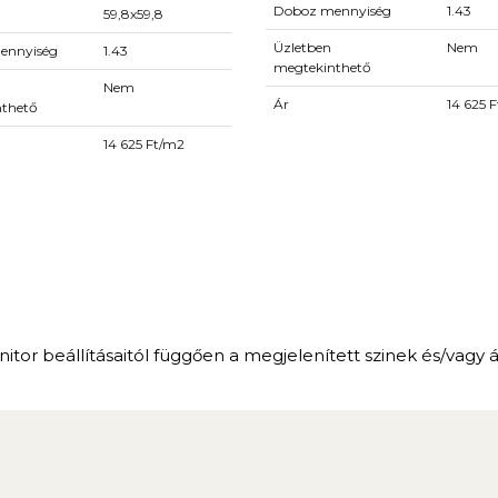
Doboz mennyiség
1.43
59,8x59,8
Üzletben
Nem
ennyiség
1.43
megtekinthető
Nem
Ár
14 625 
nthető
14 625 Ft/m2
itor beállításaitól függően a megjelenített szinek és/vagy 