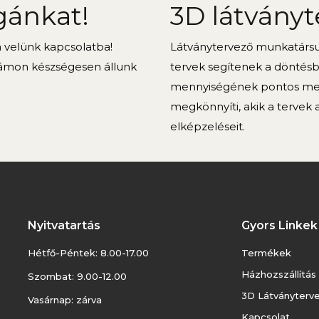
gánkat!
3D látványt
n velünk kapcsolatba!
Látványtervező munkatársun
ámon készségesen állunk
tervek segítenek a döntés
mennyiségének pontos meg
megkönnyíti, akik a tervek 
elképzeléseit.
Nyitvatartás
Gyors Linkek
Hétfő-Péntek: 8.00-17.00
Termékek
Házhozszállítás
Szombat: 9.00-12.00
3D Látványterv
Vasárnap: zárva
Kapcsolat