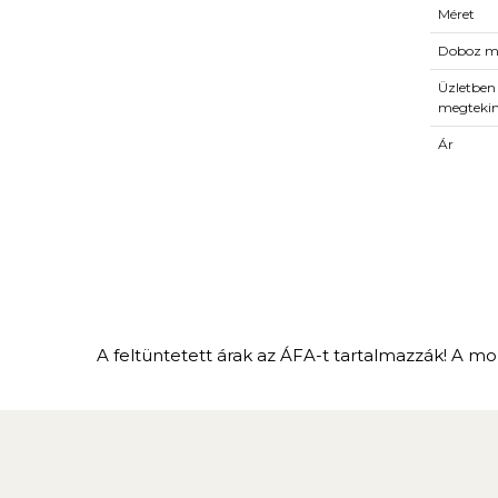
Méret
Doboz m
Üzletben
megteki
Ár
A feltüntetett árak az ÁFA-t tartalmazzák! A mon