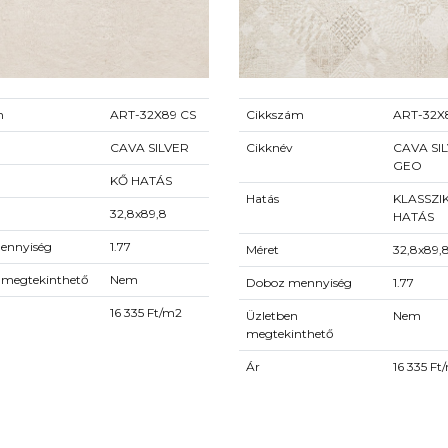
m
ART-32X89 CS
Cikkszám
ART-32X
CAVA SILVER
Cikknév
CAVA SI
GEO
KŐ HATÁS
Hatás
KLASSZI
32,8x89,8
HATÁS
ennyiség
1.77
Méret
32,8x89,
 megtekinthető
Nem
Doboz mennyiség
1.77
16 335 Ft/m2
Üzletben
Nem
megtekinthető
Ár
16 335 Ft