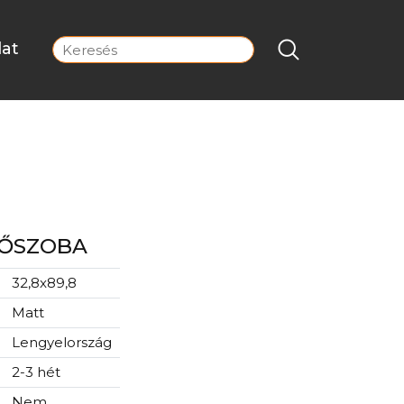
lat
DŐSZOBA
32,8x89,8
Matt
Lengyelország
2-3 hét
Nem