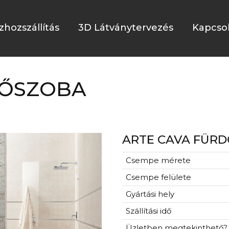
zhozszállítás
3D Látványtervezés
Kapcso
DŐSZOBA
ARTE CAVA FÜR
Csempe mérete
Csempe felülete
Gyártási hely
Szállítási idő
Üzletben megtekinthető?