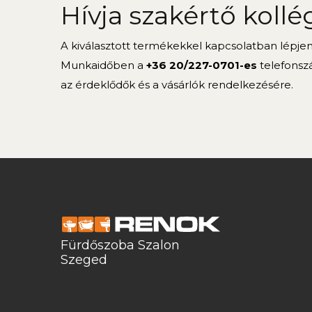
Hívja szakértő kollé
A kiválasztott termékekkel kapcsolatban lépje
Munkaidőben a
+36 20/227-0701-es
telefonsz
az érdeklődők és a vásárlók rendelkezésére.
Fürdőszoba Szalon
Szeged