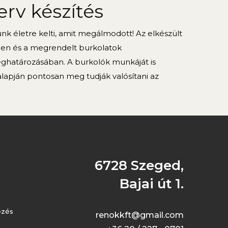
erv készítés
k életre kelti, amit megálmodott! Az elkészült
ben és a megrendelt burkolatok
határozásában. A burkolók munkáját is
alapján pontosan meg tudják valósítani az
6728 Szeged,
Bajai út 1.
ezés
renokkft@gmail.com