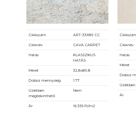
Cikkszám
ART-33X89 CC
Cikkszá
Cikknév
CAVA CARPET
Cikknév
Hatás
KLASSZIKUS
Hatás
HATÁS
Méret
Méret
32,8x89,8
Doboz m
Doboz mennyiség
1.77
Üzletben
Üzletben
Nem
Ár
megtekinthető
Ár
16 335 Ft/m2