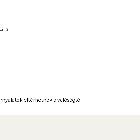
Ft/m2
árnyalatok eltérhetnek a valóságtól!