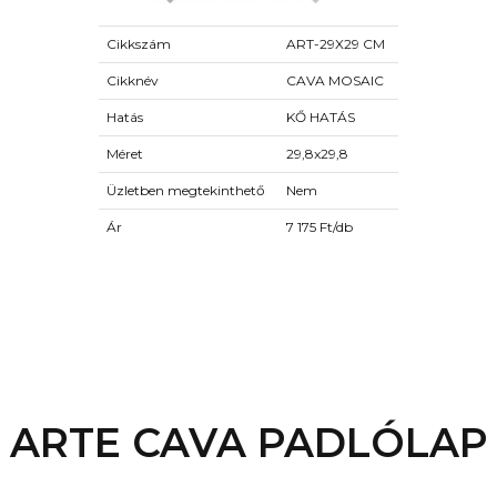
Cikkszám
ART-29X29 CM
Cikknév
CAVA MOSAIC
Hatás
KŐ HATÁS
Méret
29,8x29,8
Üzletben megtekinthető
Nem
Ár
7 175 Ft/db
ARTE CAVA PADLÓLAP