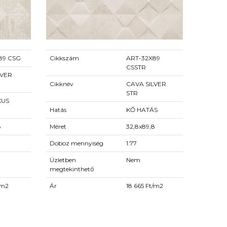
89 CSG
Cikkszám
ART-32X89
CSSTR
LVER
Cikknév
CAVA SILVER
STR
KUS
Hatás
KŐ HATÁS
8
Méret
32,8x89,8
Doboz mennyiség
1.77
Üzletben
Nem
megtekinthető
/m2
Ár
18 665 Ft/m2