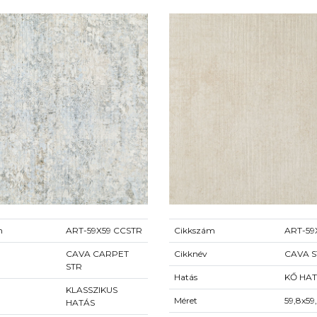
m
ART-59X59 CCSTR
Cikkszám
ART-59
CAVA CARPET
Cikknév
CAVA S
STR
Hatás
KŐ HA
KLASSZIKUS
Méret
59,8x59
HATÁS