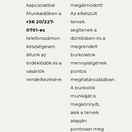
kapcsolatba!
megálmodott!
Munkaidőben a
Az elkészült
+36 20/227-
tervek
0701-es
segítenek a
telefonszámon
döntésben és a
készségesen
megrendelt
állunk az
burkolatok
érdeklődők és a
mennyiségének
vásárlók
pontos
rendelkezésére.
meghatározásában.
A burkolók
munkáját is
megkönnyíti,
akik a tervek
alapján
pontosan meg