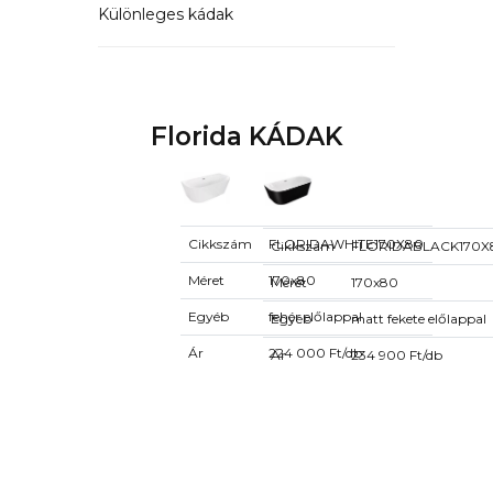
Különleges kádak
Florida KÁDAK
Cikkszám
FLORIDAWHITE170X80
Cikkszám
FLORIDABLACK170X
Méret
170x80
Méret
170x80
Egyéb
fehér előlappal
Egyéb
matt fekete előlappal
Ár
224 000 Ft/db
Ár
234 900 Ft/db