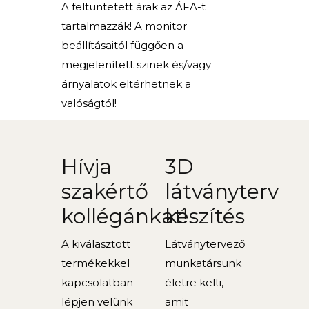
A feltüntetett árak az ÁFA-t
tartalmazzák! A monitor
beállításaitól függően a
megjelenített szinek és/vagy
árnyalatok eltérhetnek a
valóságtól!
Hívja
3D
szakértő
látványterv
kollégánkat!
készítés
A kiválasztott
Látványtervező
termékekkel
munkatársunk
kapcsolatban
életre kelti,
lépjen velünk
amit