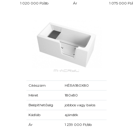
1 020 000 Ft/db
Ár
1 075 000 Ft/
Cikkszám
HÉRA180X80
Méret
180x80
Beépíthetőség
jobbos vagy balos
Kádláb
ajándék
Ár
1 239 000 Ft/db