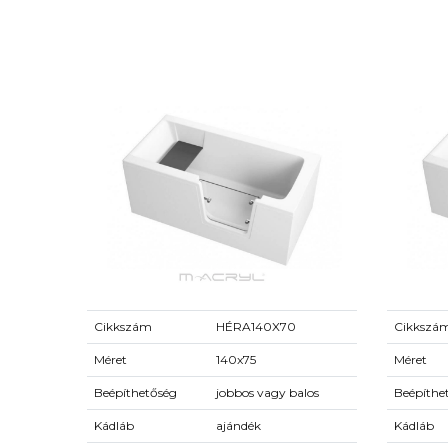
Cikkszám
HÉRA140X70
Cikkszá
Méret
140x75
Méret
Beépíthetőség
jobbos vagy balos
Beépíthe
Kádláb
ajándék
Kádláb