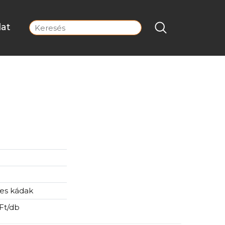
lat
es kádak
Ft/db