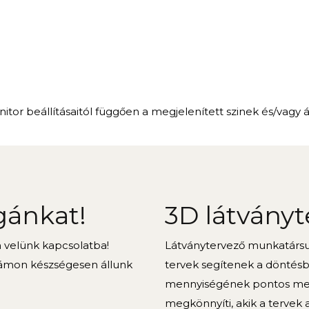
itor beállításaitól függően a megjelenített szinek és/vagy 
gánkat!
3D látványt
n velünk kapcsolatba!
Látványtervező munkatársun
ámon készségesen állunk
tervek segítenek a döntés
mennyiségének pontos meg
megkönnyíti, akik a tervek 