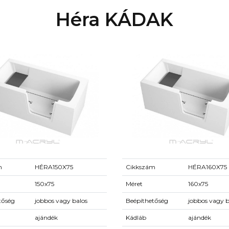
Héra KÁDAK
m
HÉRA150X75
Cikkszám
HÉRA160X75
150x75
Méret
160x75
tőség
jobbos vagy balos
Beépíthetőség
jobbos vagy b
ajándék
Kádláb
ajándék