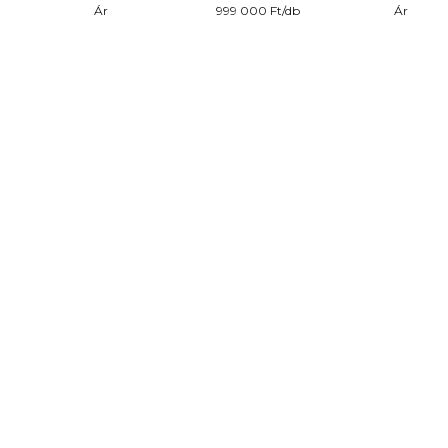
Ár
999 000 Ft/db
Ár