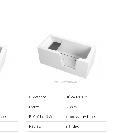
Cikkszám
HÉRA170X75
Méret
170x75
alos
Beépíthetőség
jobbos vagy balos
Kádláb
ajándék