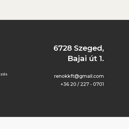
6728 Szeged,
Bajai út 1.
ezés
renokkft@gmail.com
+36 20 / 227 - 0701