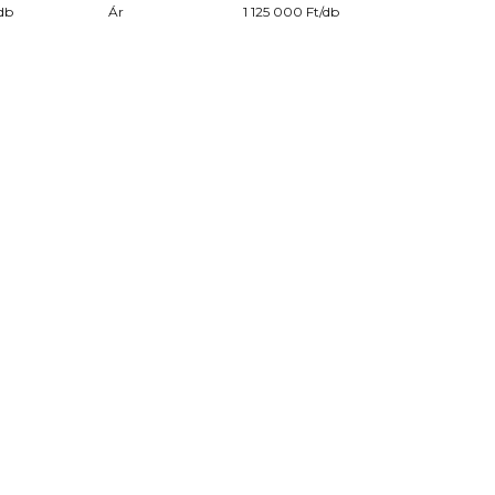
db
Ár
1 125 000 Ft/db