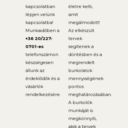
kapcsolatban
életre kelti,
lépjen velünk
amit
kapcsolatba!
megálmodott!
Munkaidőben a
Az elkészült
+36 20/227-
tervek
0701-es
segítenek a
telefonszámon
döntésben és a
készségesen
megrendelt
állunk az
burkolatok
érdeklődők és a
mennyiségének
vásárlók
pontos
rendelkezésére.
meghatározásában.
A burkolók
munkáját is
megkönnyíti,
akik a tervek