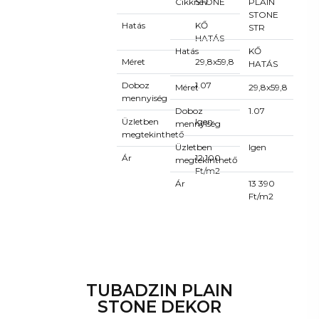
Cikknév
STONE
PLAIN
STONE
Hatás
KŐ
STR
HATÁS
Hatás
KŐ
Méret
29,8x59,8
HATÁS
Doboz
1.07
Méret
29,8x59,8
mennyiség
Doboz
1.07
Üzletben
Igen
mennyiség
megtekinthető
Üzletben
Igen
Ár
12 100
megtekinthető
Ft/m2
Ár
13 390
Ft/m2
TUBADZIN PLAIN
STONE DEKOR