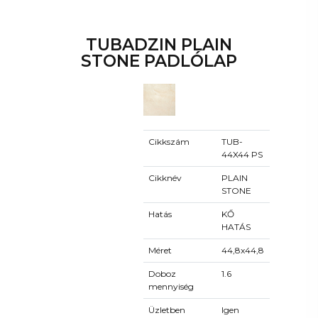
TUBADZIN PLAIN
STONE PADLÓLAP
Cikkszám
TUB-
44X44 PS
Cikknév
PLAIN
STONE
Hatás
KŐ
HATÁS
Méret
44,8x44,8
Doboz
1.6
mennyiség
Üzletben
Igen