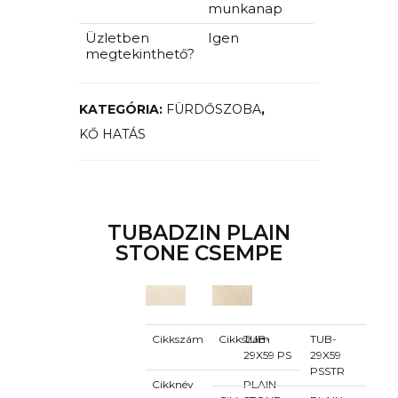
munkanap
Üzletben
Igen
megtekinthető?
KATEGÓRIA:
FÜRDŐSZOBA
,
KŐ HATÁS
TUBADZIN PLAIN
STONE CSEMPE
Cikkszám
Cikkszám
TUB-
TUB-
29X59 PS
29X59
PSSTR
Cikknév
PLAIN