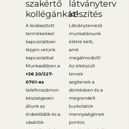
szakértő
látványterv
kollégánkat!
készítés
A kiválasztott
Látványtervező
termékekkel
munkatársunk
kapcsolatban
életre kelti,
lépjen velünk
amit
kapcsolatba!
megálmodott!
Munkaidőben a
Az elkészült
+36 20/227-
tervek
0701-es
segítenek a
telefonszámon
döntésben és a
készségesen
megrendelt
állunk az
burkolatok
érdeklődők és a
mennyiségének
vásárlók
pontos