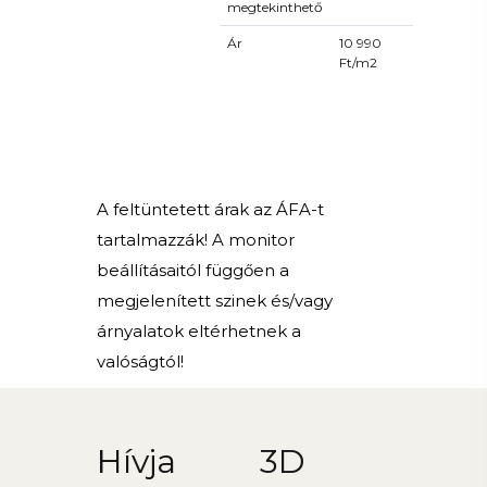
megtekinthető
Ár
10 990
Ft/m2
A feltüntetett árak az ÁFA-t
tartalmazzák! A monitor
beállításaitól függően a
megjelenített szinek és/vagy
árnyalatok eltérhetnek a
valóságtól!
Hívja
3D