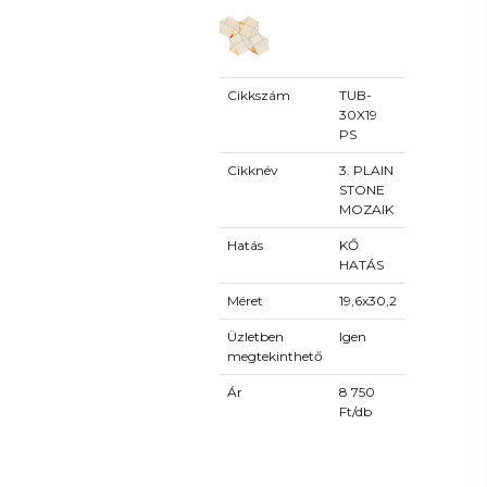
Cikkszám
TUB-
30X19
PS
Cikknév
3. PLAIN
STONE
MOZAIK
Hatás
KŐ
HATÁS
Méret
19,6x30,2
Üzletben
Igen
megtekinthető
Ár
8 750
Ft/db